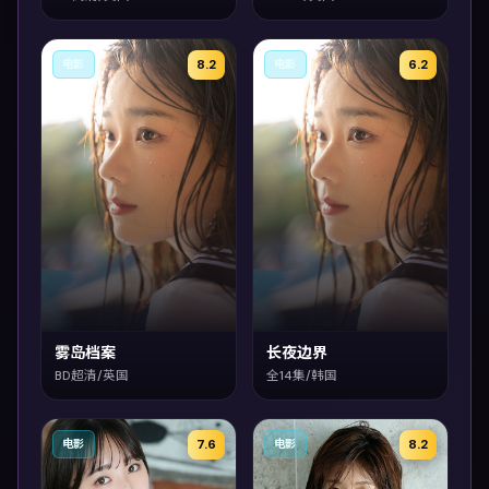
8.2
6.2
电影
电影
雾岛档案
长夜边界
BD超清/英国
全14集/韩国
7.6
8.2
电影
电影