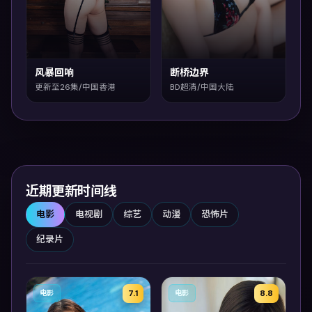
风暴回响
断桥边界
更新至26集/中国香港
BD超清/中国大陆
近期更新时间线
电影
电视剧
综艺
动漫
恐怖片
纪录片
7.1
8.8
电影
电影