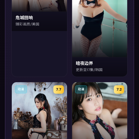
危城回响
臻彩画质/美国
暗夜边界
更新至17集/韩国
7.7
7.2
动漫
动漫