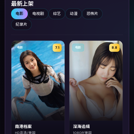
最新上架
电影
电视剧
综艺
动漫
恐怖片
纪录片
7.1
8.8
电影
电影
南港档案
深海追缉
HD高清/美国
1080P/美国