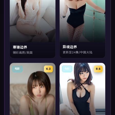
异境边界
寒锋边界
更新至24集/中国大陆
臻彩画质/英国
6.3
8.6
电影
电影