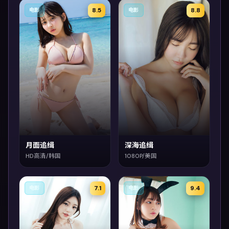
8.5
8.8
电影
电影
月面追缉
深海追缉
HD高清/韩国
1080P/美国
7.1
9.4
电影
电影