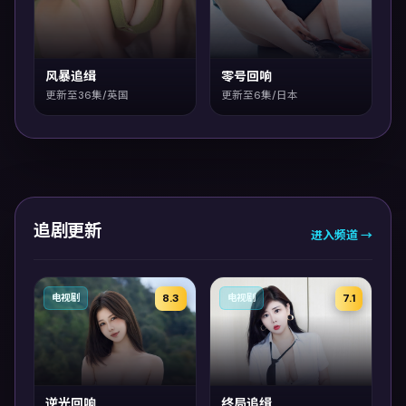
风暴追缉
零号回响
更新至36集/英国
更新至6集/日本
追剧更新
进入频道 →
8.3
7.1
电视剧
电视剧
逆光回响
终局追缉