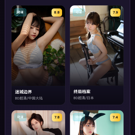
8.8
7.9
动漫
动漫
终局档案
迷城边界
BD超清/日本
BD超清/中国大陆
7.8
7.4
动漫
动漫