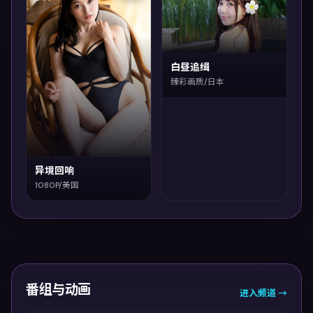
白昼追缉
臻彩画质/日本
异境回响
1080P/美国
番组与动画
进入频道 →