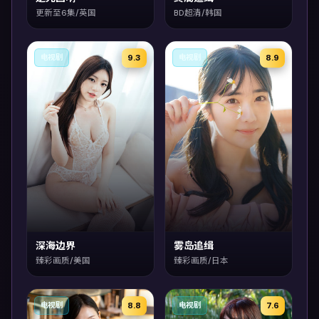
更新至6集/英国
BD超清/韩国
9.3
8.9
电视剧
电视剧
深海边界
雾岛追缉
臻彩画质/美国
臻彩画质/日本
8.8
7.6
电视剧
电视剧